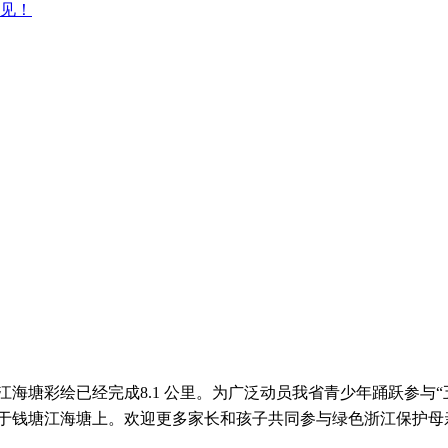
见！
海塘彩绘已经完成8.1 公里。
为广泛动员我省青少年踊跃参与“
制于钱塘江海塘上。
欢迎更多家长和孩子共同参与绿色浙江保护母