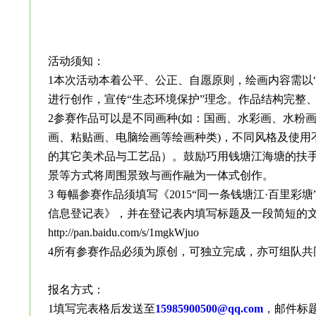
活动须知：
1本次活动本着公平、公正、自愿原则，绘画内容需以
进行创
作，宣传“生态环境保护”理念。作品结构完整
2参赛作品可以是不同画种(如：国画、水彩画、水粉
画、粘贴画、电脑绘画等绘画种类)，不同风格及使用
的其它美术品与工艺品）。鼓励巧用钱塘江海塘的扶
景等方式将周围景致与画作融为一体式创作。
3 每幅参赛作品须填写《2015“同一条钱塘江·百里
信息登记表》，并在登记表内填写标题及一段简短的
http://pan.baidu.com/s/1mgkWjuo
4所有参赛作品必须为原创，可独立完成，亦可组队共
报名方式：
1填写完表格后发送至
15985900500@qq.com
，邮件标