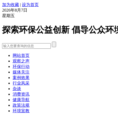
加为收藏
|
设为首页
2026年8月7日
星期五
探索环保公益创新 倡导公众环
网站首页
观察之声
环保行动
媒体关注
案例效果
行业风采
杂谈
消费资讯
健康导航
政策法规
环境宣教