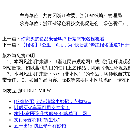
主办单位：共青团浙江省委、浙江省钱塘江管理局
承办单位：浙江省绿色科技文化促进会（绿色浙江）
上一篇：
你家买的食品安全吗？赶紧来报名检检看
下一篇：
【报名】1公里=10元，为“钱塘蓝”奔跑报名通道7日
版权与免责声明：
1、本网凡注明“来源：《浙江民声观察网》或《浙江环境观
网站链接。如以营利为目的使用上述作品，则须《浙江环境观
2、本网凡注明“来源：xxx（非本网）”的作品，均转载自
带责任。 3、如因作品内容、版权等需要同本网联系的，请在
网友
互助
PUBLIC VIEW
[服饰搭配] 污渍清除小妙招，衣物持...
以后买火车票可用支付宝了
杭州8家医院升级服务 化验单可上网...
支付余额将能“钱生钱”
五一出行 防止晕车有妙招