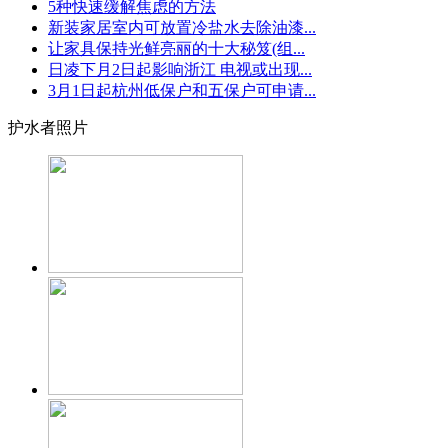
5种快速缓解焦虑的方法
新装家居室内可放置冷盐水去除油漆...
让家具保持光鲜亮丽的十大秘笈(组...
日凌下月2日起影响浙江 电视或出现...
3月1日起杭州低保户和五保户可申请...
护水者照片