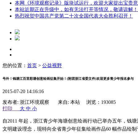
本网《环境观察记录》版块试运行，欢迎大家提出宝贵意
本站近期正在升级中，如有无法打开等情况，敬请谅解！
热烈祝贺中国共产党第二十次全国代表大会胜利召开！
您的位置：
首页
>
公益视野
号外！钱塘江百里彩塘创意绘画征集开始！(附团浙江省委文件)欢迎更多青少年报名参与
2015-07-20 14:16:16
发布者: 浙江环境观察 来自: 本站 浏览：193085
打印
大
中
小
自2011 年起，浙江青少年海塘创意绘画行动已举办五年，钱塘江
文明建设理念，现特向全省青少年征集绘画作品60 幅作品绘