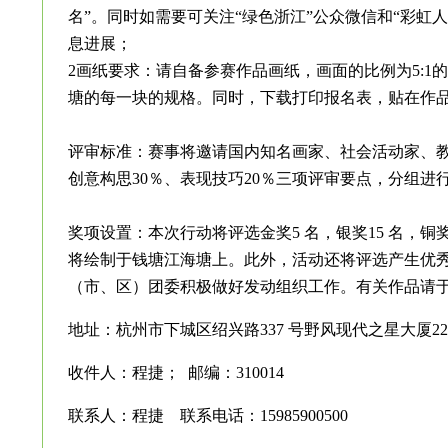
名”。同时如需要可关注“绿色浙江”公众微信和“彩虹
息进展；
2画纸要求：请自备参赛作品画纸，画面的比例为5:1
塘的每一块的规格。同时，下载打印报名表，贴在作
评审标准：赛事将邀请国内知名画家、社会活动家、教
创意构思30％、表现技巧20％三项评审要点，分组进
奖项设置：本次行动将评选金奖5 名，银奖15 名，铜
将绘制于钱塘江海塘上。此外，活动还将评选产生优
（市、区）团委积极做好发动组织工作。有关作品请于7
地址：杭州市下城区绍兴路337 号野风现代之星大厦220
收件人：程捷；
邮编：310014
联系人：程捷 联系电话：15985900500