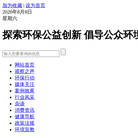
加为收藏
|
设为首页
2026年8月8日
星期六
探索环保公益创新 倡导公众环
网站首页
观察之声
环保行动
媒体关注
案例效果
行业风采
杂谈
消费资讯
健康导航
政策法规
环境宣教