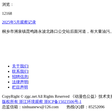
浏览：
12168
2025年5月观察记录
桐乡市洲泉镇昆鸣路永波北路口公交站后面河道，有大量油污
关于我们
|
联系我们
|
招聘信息
|
法律声明
|
栏目声明
CopyRight © zjgc.net All Rights Reserved 《动漫也公益》技
版权所有 浙江环境观察
浙ICP备15023506号-1
总监信箱：xinhuanews@126.com 热线QQ群：85252096