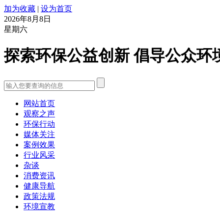
加为收藏
|
设为首页
2026年8月8日
星期六
探索环保公益创新 倡导公众环
网站首页
观察之声
环保行动
媒体关注
案例效果
行业风采
杂谈
消费资讯
健康导航
政策法规
环境宣教