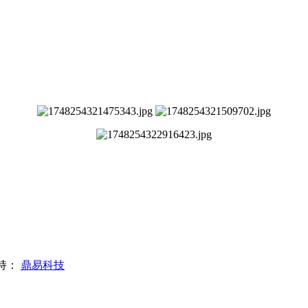
。
术支持：
鼎易科技