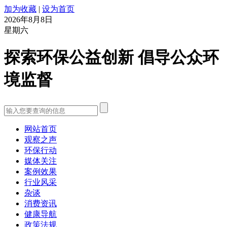
加为收藏
|
设为首页
2026年8月8日
星期六
探索环保公益创新 倡导公众环
境监督
网站首页
观察之声
环保行动
媒体关注
案例效果
行业风采
杂谈
消费资讯
健康导航
政策法规