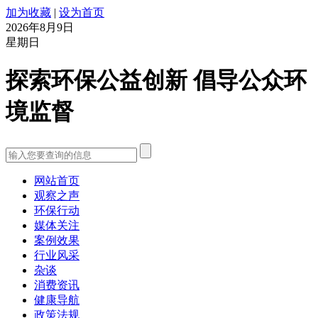
加为收藏
|
设为首页
2026年8月9日
星期日
探索环保公益创新 倡导公众环
境监督
网站首页
观察之声
环保行动
媒体关注
案例效果
行业风采
杂谈
消费资讯
健康导航
政策法规