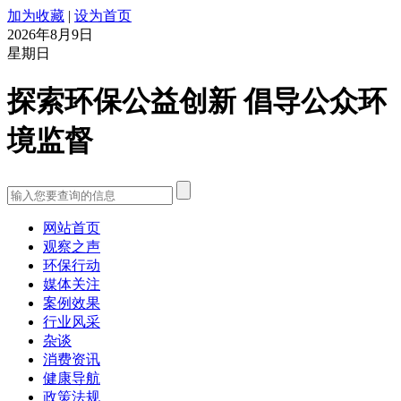
加为收藏
|
设为首页
2026年8月9日
星期日
探索环保公益创新 倡导公众环
境监督
网站首页
观察之声
环保行动
媒体关注
案例效果
行业风采
杂谈
消费资讯
健康导航
政策法规