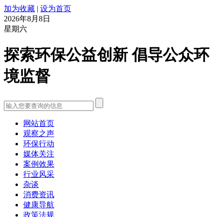
加为收藏
|
设为首页
2026年8月8日
星期六
探索环保公益创新 倡导公众环
境监督
网站首页
观察之声
环保行动
媒体关注
案例效果
行业风采
杂谈
消费资讯
健康导航
政策法规