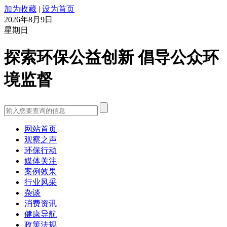
加为收藏
|
设为首页
2026年8月9日
星期日
探索环保公益创新 倡导公众环
境监督
网站首页
观察之声
环保行动
媒体关注
案例效果
行业风采
杂谈
消费资讯
健康导航
政策法规