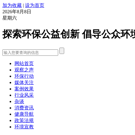
加为收藏
|
设为首页
2026年8月8日
星期六
探索环保公益创新 倡导公众环
网站首页
观察之声
环保行动
媒体关注
案例效果
行业风采
杂谈
消费资讯
健康导航
政策法规
环境宣教