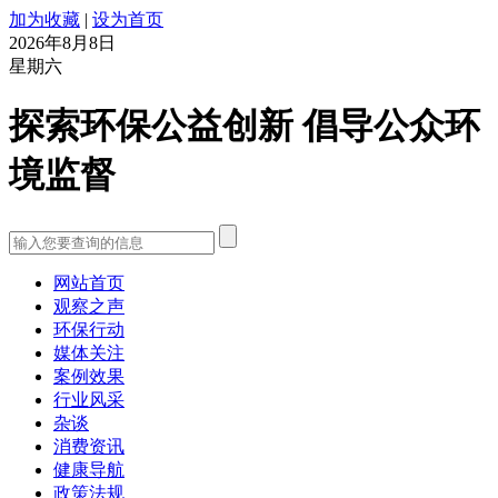
加为收藏
|
设为首页
2026年8月8日
星期六
探索环保公益创新 倡导公众环
境监督
网站首页
观察之声
环保行动
媒体关注
案例效果
行业风采
杂谈
消费资讯
健康导航
政策法规